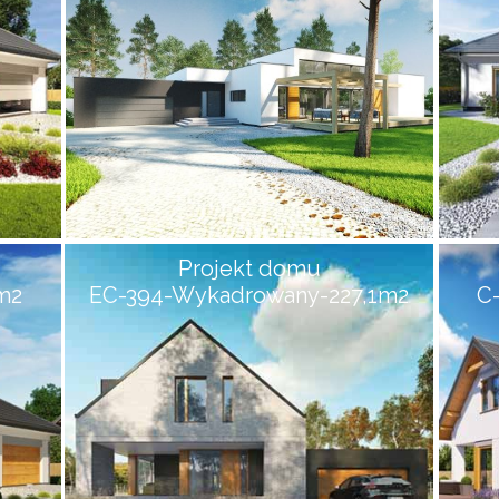
Projekt domu
m2
EC-394-Wykadrowany-227,1m2
C