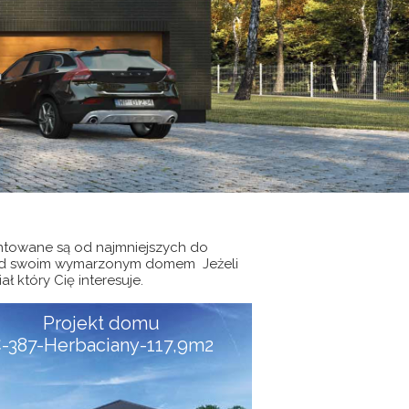
entowane są od najmniejszych do
ę nad swoim wymarzonym domem Jeżeli
 który Cię interesuje.
Projekt domu
-387-Herbaciany-117,9m2