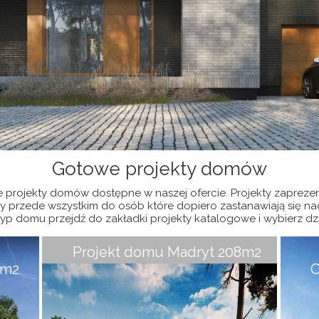
projekty domów nowoczesnych
Gotowe projekty domów
e projekty domów dostępne w naszej ofercie. Projekty zaprez
wany przede wszystkim do osób które dopiero zastanawiają si
 domu przejdź do zakładki projekty katalogowe i wybierz dział
Projekt domu Madryt 208m2
3m2
C