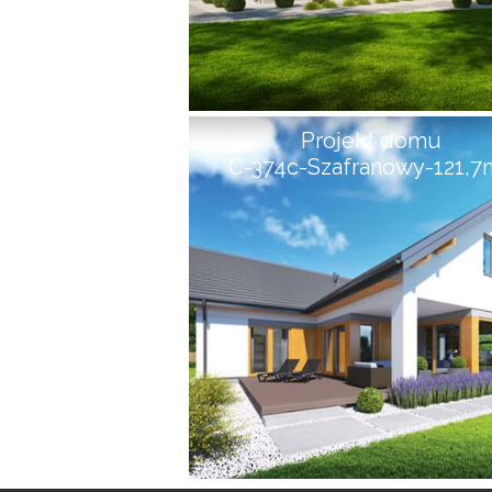
Projekt domu
C-374c-Szafranowy-121,7