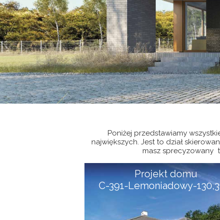
Poniżej przedstawiamy wszystki
największych. Jest to dział skiero
masz sprecyzowany typ
Projekt domu
C-391-Lemoniadowy-130,