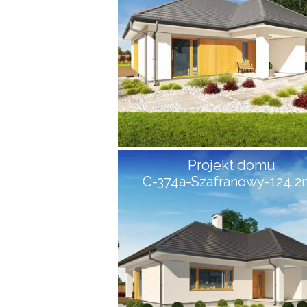
Projekt domu
C-374a-Szafranowy-124,2