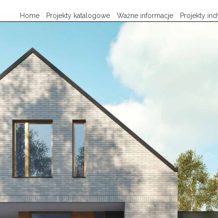
Home
Projekty katalogowe
Ważne informacje
Projekty in
Projekty domow parterowych
Co warto wiedzieć zanim wybierze
Projekty domów piętrowych
Co zawiera projekt domu
Projekty domów z poddaszem
Jak zamówić projekt
Projekty domów z garażem jednostanowiskowym
Jak uzyskać pozwolenie na budo
Projekty domów z garażem dwustanowiskowym
Zasady adaptacji projektu do dział
Regulamin
Polityka prywatności
Zasady zwrotu i wymiany projekt
Pracownia ProjektyMODo