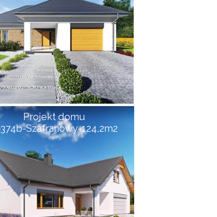
Projekt domu
-374b-Szafranowy-124,2m2