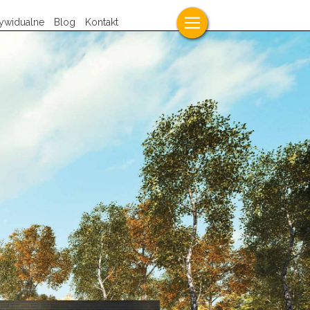
dywidualne
Blog
Kontakt
sz projekt
wę
ki
u